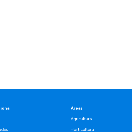
cional
Áreas
Agricultura
ades
Horticultura