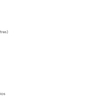
tras)
ios