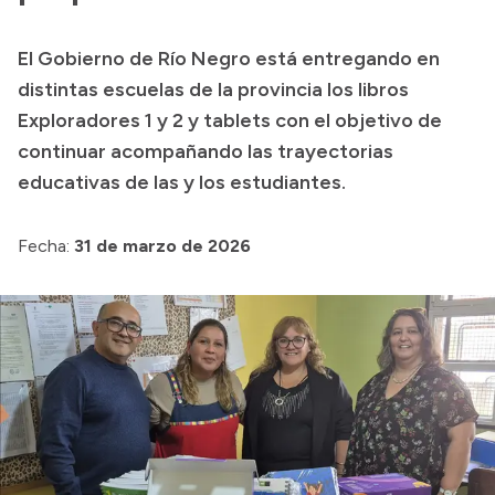
Transparencia
El Gobierno de Río Negro está entregando en
Presupuesto
distintas escuelas de la provincia los libros
Boletín Oficial
Exploradores 1 y 2 y tablets con el objetivo de
continuar acompañando las trayectorias
Compras y licitaciones
educativas de las y los estudiantes.
Consulta de expedientes
Consulta de pago a proveedores
Fecha:
31 de marzo de 2026
Convocatorias
Intranet
Login