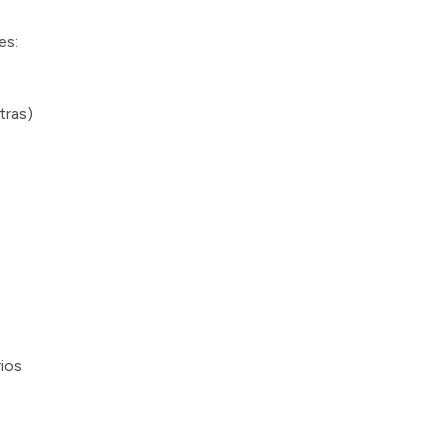
es:
tras)
ios