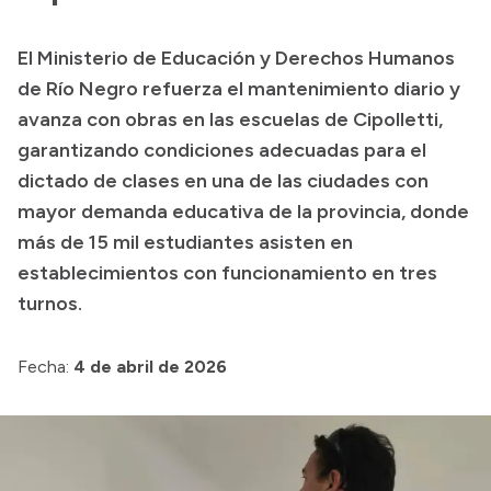
Transparencia
El Ministerio de Educación y Derechos Humanos
Presupuesto
de Río Negro refuerza el mantenimiento diario y
Boletín Oficial
avanza con obras en las escuelas de Cipolletti,
garantizando condiciones adecuadas para el
Compras y licitaciones
dictado de clases en una de las ciudades con
Consulta de expedientes
mayor demanda educativa de la provincia, donde
Consulta de pago a proveedores
más de 15 mil estudiantes asisten en
Convocatorias
establecimientos con funcionamiento en tres
Intranet
turnos.
Login
Fecha:
4 de abril de 2026