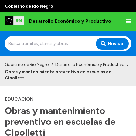
Gobierno de Río Negro
Desarrollo Económico y Productivo
Buscar
Inicio
Gobierno de Río Negro
/
Desarrollo Económico y Productivo
/
Obras y mantenimiento preventivo en escuelas de
Institucional
Cipolletti
Misión
EDUCACIÓN
Autoridades
Obras y mantenimiento
Delegaciones
preventivo en escuelas de
Normativa
Cipolletti