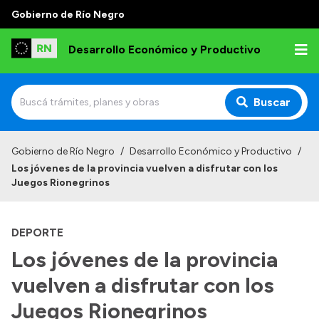
Gobierno de Río Negro
Desarrollo Económico y Productivo
Buscar
Inicio
Gobierno de Río Negro
/
Desarrollo Económico y Productivo
/
Los jóvenes de la provincia vuelven a disfrutar con los
Institucional
Juegos Rionegrinos
Misión
DEPORTE
Autoridades
Los jóvenes de la provincia
Delegaciones
vuelven a disfrutar con los
Normativa
Juegos Rionegrinos