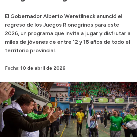
Transparencia
El Gobernador Alberto Weretilneck anunció el
Presupuesto
regreso de los Juegos Rionegrinos para este
Boletín Oficial
2026, un programa que invita a jugar y disfrutar a
miles de jóvenes de entre 12 y 18 años de todo el
Compras y licitaciones
territorio provincial.
Consulta de expedientes
Consulta de pago a proveedores
Fecha:
10 de abril de 2026
Convocatorias
Intranet
Login