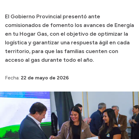
Transparencia
El Gobierno Provincial presentó ante
Presupuesto
comisionados de fomento los avances de Energía
Boletín Oficial
en tu Hogar Gas, con el objetivo de optimizar la
logística y garantizar una respuesta ágil en cada
Compras y licitaciones
territorio, para que las familias cuenten con
Consulta de expedientes
acceso al gas durante todo el año.
Consulta de pago a proveedores
Convocatorias
Fecha:
22 de mayo de 2026
Intranet
Login