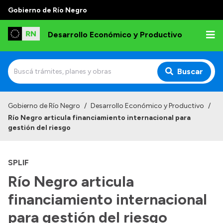
Gobierno de Río Negro
Desarrollo Económico y Productivo
Buscar
Inicio
Gobierno de Río Negro
/
Desarrollo Económico y Productivo
/
Río Negro articula financiamiento internacional para
Institucional
gestión del riesgo
Misión
SPLIF
Autoridades
Río Negro articula
Delegaciones
financiamiento internacional
Normativa
para gestión del riesgo