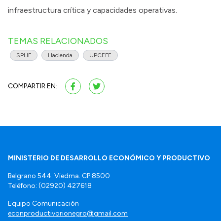
infraestructura crítica y capacidades operativas.
TEMAS RELACIONADOS
SPLIF
Hacienda
UPCEFE
COMPARTIR EN:
MINISTERIO DE DESARROLLO ECONÓMICO Y PRODUCTIVO
Belgrano 544. Viedma. CP 8500
Teléfono: (02920) 427618
Equipo Comunicación
econproductivorionegro@gmail.com