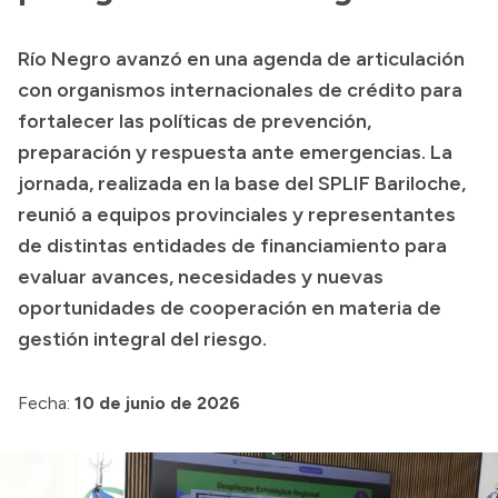
Transparencia
Río Negro avanzó en una agenda de articulación
Presupuesto
con organismos internacionales de crédito para
Boletín Oficial
fortalecer las políticas de prevención,
preparación y respuesta ante emergencias. La
Compras y licitaciones
jornada, realizada en la base del SPLIF Bariloche,
Consulta de expedientes
reunió a equipos provinciales y representantes
Consulta de pago a proveedores
de distintas entidades de financiamiento para
Convocatorias
evaluar avances, necesidades y nuevas
Intranet
oportunidades de cooperación en materia de
Login
gestión integral del riesgo.
Fecha:
10 de junio de 2026