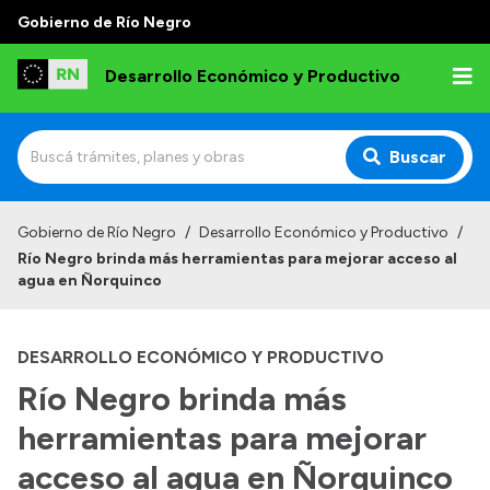
Gobierno de Río Negro
Desarrollo Económico y Productivo
Buscar
Inicio
Gobierno de Río Negro
/
Desarrollo Económico y Productivo
/
Río Negro brinda más herramientas para mejorar acceso al
Institucional
agua en Ñorquinco
Misión
DESARROLLO ECONÓMICO Y PRODUCTIVO
Autoridades
Río Negro brinda más
Delegaciones
herramientas para mejorar
Normativa
acceso al agua en Ñorquinco