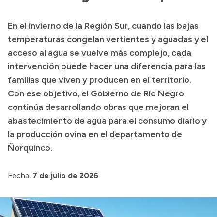
Transparencia
En el invierno de la Región Sur, cuando las bajas
Presupuesto
temperaturas congelan vertientes y aguadas y el
Boletín Oficial
acceso al agua se vuelve más complejo, cada
intervención puede hacer una diferencia para las
Compras y licitaciones
familias que viven y producen en el territorio.
Consulta de expedientes
Con ese objetivo, el Gobierno de Río Negro
Consulta de pago a proveedores
continúa desarrollando obras que mejoran el
Convocatorias
abastecimiento de agua para el consumo diario y
Intranet
la producción ovina en el departamento de
Login
Ñorquinco.
Fecha:
7 de julio de 2026