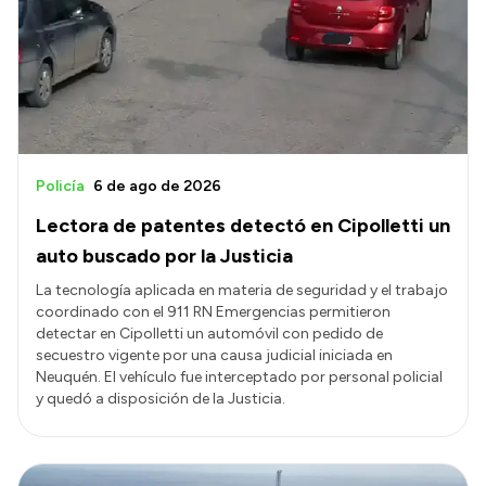
Transparencia
Presupuesto
Boletín Oficial
Compras y licitaciones
Consulta de expedientes
Policía
6 de ago de 2026
Consulta de pago a proveedores
Lectora de patentes detectó en Cipolletti un
Convocatorias
auto buscado por la Justicia
Intranet
La tecnología aplicada en materia de seguridad y el trabajo
coordinado con el 911 RN Emergencias permitieron
Login
detectar en Cipolletti un automóvil con pedido de
secuestro vigente por una causa judicial iniciada en
Neuquén. El vehículo fue interceptado por personal policial
y quedó a disposición de la Justicia.