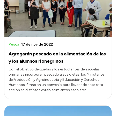
Transparencia
Presupuesto
Boletín Oficial
Compras y licitaciones
Consulta de expedientes
Pesca
17 de nov de 2022
Consulta de pago a proveedores
Agregarán pescado en la alimentación de las
Convocatorias
y los alumnos rionegrinos
Intranet
Con el objetivo de que las y los estudiantes de escuelas
primarias incorporen pescado a sus dietas, los Ministerios
Login
de Producción y Agroindustria y Educación y Derechos
Humanos, firmaron un convenio para llevar adelante esta
acción en distintos establecimientos escolares.