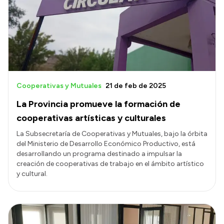
Transparencia
Presupuesto
Boletín Oficial
Compras y licitaciones
Consulta de expedientes
Cooperativas y Mutuales
21 de feb de 2025
Consulta de pago a proveedores
La Provincia promueve la formación de
Convocatorias
cooperativas artísticas y culturales
Intranet
La Subsecretaría de Cooperativas y Mutuales, bajo la órbita
del Ministerio de Desarrollo Económico Productivo, está
Login
desarrollando un programa destinado a impulsar la
creación de cooperativas de trabajo en el ámbito artístico
y cultural.