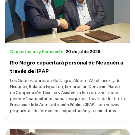
Transparencia
Presupuesto
Boletín Oficial
Compras y licitaciones
Consulta de expedientes
Capacitación y Formación
20 de jul de 2026
Consulta de pago a proveedores
Río Negro capacitará personal de Neuquén a
Convocatorias
través del IPAP
Intranet
Los Gobernadores de Río Negro, Alberto Weretilneck, y de
Neuquén, Rolando Figueroa, firmaron un Convenio Marco
Login
de Cooperación Técnica y Asistencia Interprovincial que
permitirá capacitar personal neuquino a través del Instituto
Provincial de la Administración Pública (IPAP), con nuevas
propuestas de formación, capacitación y tecnicaturas