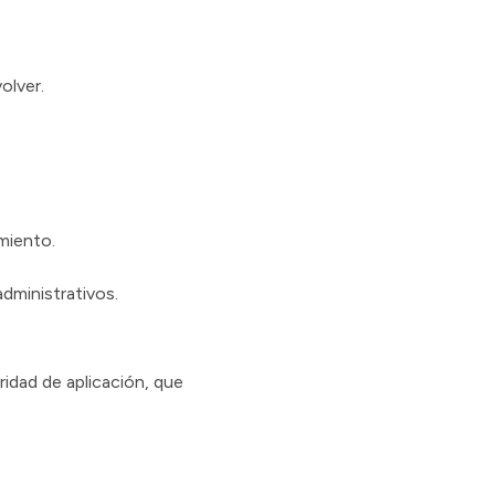
olver.
amiento.
administrativos.
idad de aplicación, que