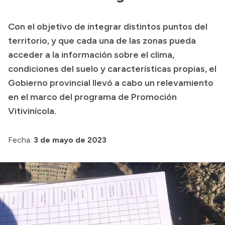
Transparencia
Con el objetivo de integrar distintos puntos del
Presupuesto
territorio, y que cada una de las zonas pueda
Boletín Oficial
acceder a la información sobre el clima,
condiciones del suelo y características propias, el
Compras y licitaciones
Gobierno provincial llevó a cabo un relevamiento
Consulta de expedientes
en el marco del programa de Promoción
Consulta de pago a proveedores
Vitivinícola.
Convocatorias
Intranet
Fecha:
3 de mayo de 2023
Login