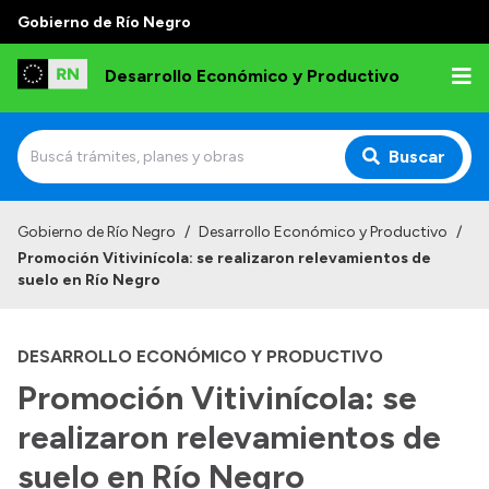
Gobierno de Río Negro
Desarrollo Económico y Productivo
Buscar
Inicio
Gobierno de Río Negro
/
Desarrollo Económico y Productivo
/
Promoción Vitivinícola: se realizaron relevamientos de
Institucional
suelo en Río Negro
Misión
DESARROLLO ECONÓMICO Y PRODUCTIVO
Autoridades
Promoción Vitivinícola: se
Delegaciones
realizaron relevamientos de
Normativa
suelo en Río Negro