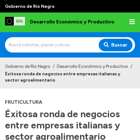
Gobierno de Río Negro
Desarrollo Económico y Productivo
Buscar
Inicio
Gobierno de Río Negro
/
Desarrollo Económico y Productivo
/
Éxitosa ronda de negocios entre empresas italianas y
Institucional
sector agroalimentario
Misión
FRUTICULTURA
Autoridades
Éxitosa ronda de negocios
Delegaciones
entre empresas italianas y
Normativa
sector agroalimentario