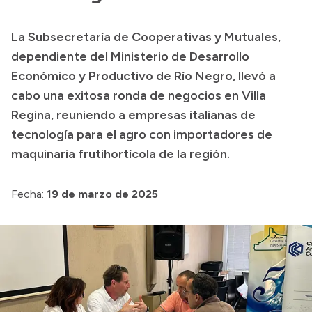
Transparencia
La Subsecretaría de Cooperativas y Mutuales,
Presupuesto
dependiente del Ministerio de Desarrollo
Boletín Oficial
Económico y Productivo de Río Negro, llevó a
cabo una exitosa ronda de negocios en Villa
Compras y licitaciones
Regina, reuniendo a empresas italianas de
Consulta de expedientes
tecnología para el agro con importadores de
Consulta de pago a proveedores
maquinaria frutihortícola de la región.
Convocatorias
Intranet
Fecha:
19 de marzo de 2025
Login