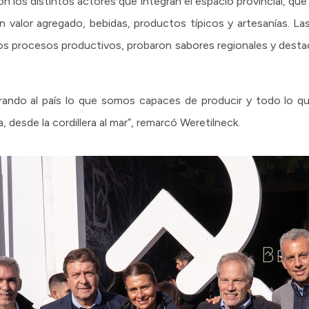
 con los distintos actores que integran el espacio provincial, q
valor agregado, bebidas, productos típicos y artesanías. Las
los procesos productivos, probaron sabores regionales y destac
ando al país lo que somos capaces de producir y todo lo q
a, desde la cordillera al mar”, remarcó Weretilneck.