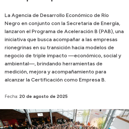
Transparencia
La Agencia de Desarrollo Económico de Río
Presupuesto
Negro en conjunto con la Secretaria de Energía,
Boletín Oficial
lanzaron el Programa de Aceleración B (PAB), una
iniciativa que busca acompañar a las empresas
Compras y licitaciones
rionegrinas en su transición hacia modelos de
Consulta de expedientes
negocio de triple impacto —económico, social y
Consulta de pago a proveedores
ambiental—, brindando herramientas de
Convocatorias
medición, mejora y acompañamiento para
Intranet
alcanzar la Certificación como Empresa B.
Login
Fecha:
20 de agosto de 2025