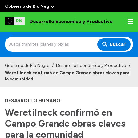
Gobierno de Río Negro
Desarrollo Económico y Productivo
Buscar
Inicio
Gobierno de Río Negro
/
Desarrollo Económico y Productivo
/
Weretilneck confirmó en Campo Grande obras claves para
Institucional
la comunidad
Misión
DESARROLLO HUMANO
Autoridades
Weretilneck confirmó en
Delegaciones
Campo Grande obras claves
Normativa
para la comunidad