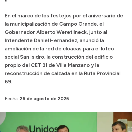
Transparencia
En el marco de los festejos por el aniversario de
Presupuesto
la municipalización de Campo Grande, el
Boletín Oficial
Gobernador Alberto Weretilneck, junto al
Intendente Daniel Hernandez, anunció la
Compras y licitaciones
ampliación de la red de cloacas para el loteo
Consulta de expedientes
social San Isidro, la construcción del edificio
Consulta de pago a proveedores
propio del CET 31 de Villa Manzano y la
Convocatorias
reconstrucción de calzada en la Ruta Provincial
Intranet
69.
Login
Fecha:
26 de agosto de 2025