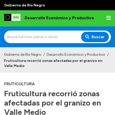
Gobierno de Río Negro
Desarrollo Económico y Productivo
Buscar
Inicio
Gobierno de Río Negro
/
Desarrollo Económico y Productivo
/
Fruticultura recorrió zonas afectadas por el granizo en
Institucional
Valle Medio
Misión
FRUTICULTURA
Autoridades
Fruticultura recorrió zonas
Delegaciones
afectadas por el granizo en
Normativa
Valle Medio