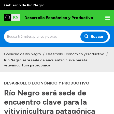
Gobierno de Río Negro
Desarrollo Económico y Productivo
Buscar
Inicio
Gobierno de Río Negro
/
Desarrollo Económico y Productivo
/
Río Negro será sede de encuentro clave para la
Institucional
vitivinicultura patagónica
Misión
DESARROLLO ECONÓMICO Y PRODUCTIVO
Autoridades
Río Negro será sede de
Delegaciones
encuentro clave para la
Normativa
vitivinicultura patagónica