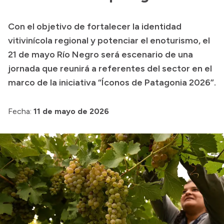
Transparencia
Con el objetivo de fortalecer la identidad
Presupuesto
vitivinícola regional y potenciar el enoturismo, el
Boletín Oficial
21 de mayo Río Negro será escenario de una
jornada que reunirá a referentes del sector en el
Compras y licitaciones
marco de la iniciativa “Íconos de Patagonia 2026”.
Consulta de expedientes
Consulta de pago a proveedores
Fecha:
11 de mayo de 2026
Convocatorias
Intranet
Login