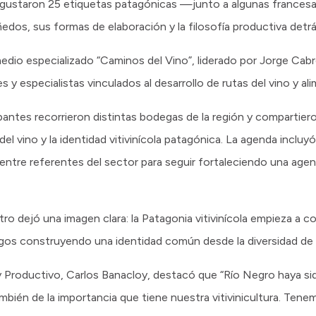
egustaron 25 etiquetas patagónicas —junto a algunas france
ñedos, sus formas de elaboración y la filosofía productiva detr
edio especializado “Caminos del Vino”, liderado por Jorge Cabr
 y especialistas vinculados al desarrollo de rutas del vino y al
ipantes recorrieron distintas bodegas de la región y compartier
 del vino y la identidad vitivinícola patagónica. La agenda incl
entre referentes del sector para seguir fortaleciendo una age
tro dejó una imagen clara: la Patagonia vitivinícola empieza a c
os construyendo una identidad común desde la diversidad de s
y Productivo, Carlos Banacloy, destacó que “Río Negro haya si
ambién de la importancia que tiene nuestra vitivinicultura. Te