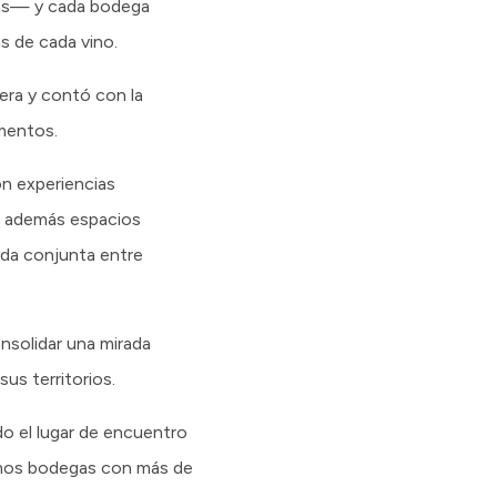
sas— y cada bodega
ás de cada vino.
era y contó con la
imentos.
on experiencias
uyó además espacios
nda conjunta entre
onsolidar una mirada
us territorios.
do el lugar de encuentro
nemos bodegas con más de