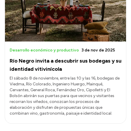
Transparencia
Presupuesto
Boletín Oficial
Compras y licitaciones
Consulta de expedientes
Desarrollo económico y productivo
3 de nov de 2025
Consulta de pago a proveedores
Río Negro invita a descubrir sus bodegas y su
Convocatorias
identidad vitivinícola
Intranet
El sábado 8 de noviembre, entre las 10 y las 16, bodegas de
Viedma, Río Colorado, Ingeniero Huergo, Mainqué,
Login
Cervantes, General Roca, Fernández Oro, Cipolletti y El
Bolsón abrirán sus puertas para que vecinos y visitantes
recorran los viñedos, conozcan los procesos de
elaboración y disfruten de propuestas únicas que
combinan vino, gastronomía, paisaje e identidad local.