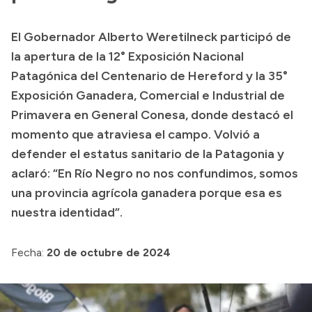
Transparencia
El Gobernador Alberto Weretilneck participó de
Presupuesto
la apertura de la 12° Exposición Nacional
Boletín Oficial
Patagónica del Centenario de Hereford y la 35°
Exposición Ganadera, Comercial e Industrial de
Compras y licitaciones
Primavera en General Conesa, donde destacó el
Consulta de expedientes
momento que atraviesa el campo. Volvió a
Consulta de pago a proveedores
defender el estatus sanitario de la Patagonia y
Convocatorias
aclaró: “En Río Negro no nos confundimos, somos
Intranet
una provincia agrícola ganadera porque esa es
Login
nuestra identidad”.
Fecha:
20 de octubre de 2024