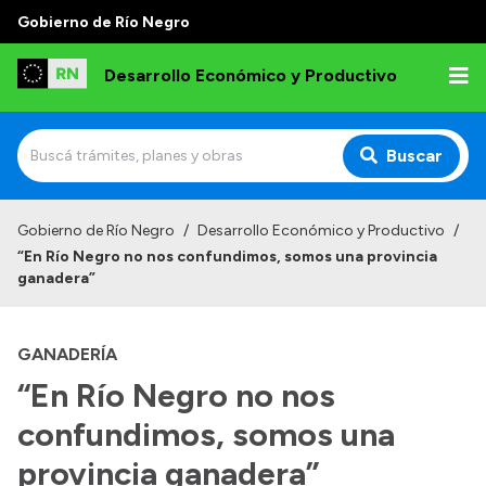
Gobierno de Río Negro
Desarrollo Económico y Productivo
Buscar
Inicio
Gobierno de Río Negro
/
Desarrollo Económico y Productivo
/
“En Río Negro no nos confundimos, somos una provincia
Institucional
ganadera”
Misión
GANADERÍA
Autoridades
“En Río Negro no nos
Delegaciones
confundimos, somos una
Normativa
provincia ganadera”