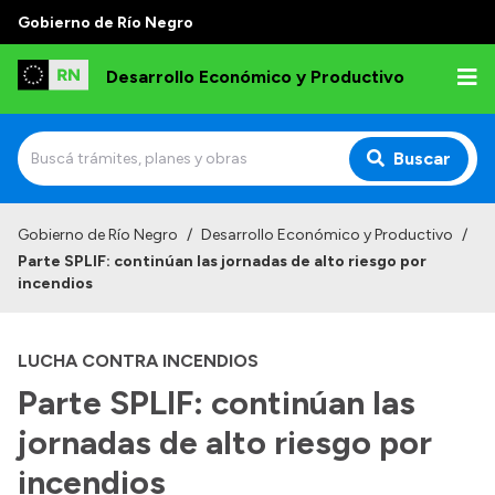
Gobierno de Río Negro
Desarrollo Económico y Productivo
Buscar
Inicio
Gobierno de Río Negro
/
Desarrollo Económico y Productivo
/
Parte SPLIF: continúan las jornadas de alto riesgo por
Institucional
incendios
Misión
LUCHA CONTRA INCENDIOS
Autoridades
Parte SPLIF: continúan las
Delegaciones
jornadas de alto riesgo por
Normativa
incendios