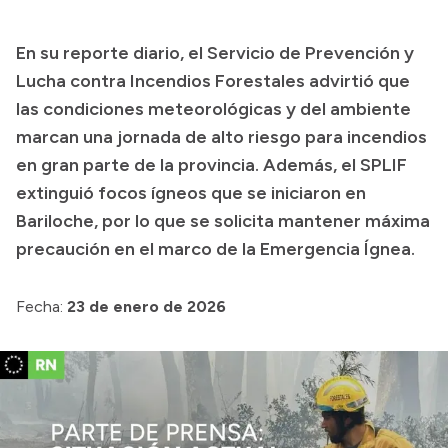
Transparencia
En su reporte diario, el Servicio de Prevención y
Presupuesto
Lucha contra Incendios Forestales advirtió que
Boletín Oficial
las condiciones meteorológicas y del ambiente
marcan una jornada de alto riesgo para incendios
Compras y licitaciones
en gran parte de la provincia. Además, el SPLIF
Consulta de expedientes
extinguió focos ígneos que se iniciaron en
Consulta de pago a proveedores
Bariloche, por lo que se solicita mantener máxima
Convocatorias
precaución en el marco de la Emergencia Ígnea.
Intranet
Login
Fecha:
23 de enero de 2026