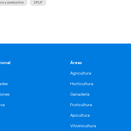
co y productivo
SPLIF
cional
Áreas
Agricultura
ades
Horticultura
iones
Ganadería
iva
Fruticultura
Apicultura
Vitivinicultura