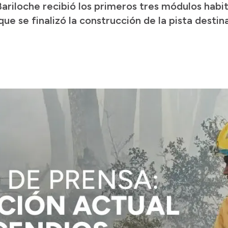
Bariloche recibió los primeros tres módulos habi
e se finalizó la construcción de la pista destin