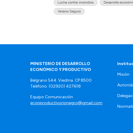
Lucha contra incendios
Desarrollo económi
Verano Seguro
MINISTERIO DE DESARROLLO
Institu
ECONÓMICO Y PRODUCTIVO
Misión
Belgrano 544. Viedma. CP 8500
Autorid
Teléfono: (02920) 427618
Delegac
Equipo Comunicación
econproductivorionegro@gmail.com
Normat