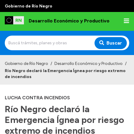
Gobierno de Río Negro
Desarrollo Económico y Productivo
Buscar
Inicio
Gobierno de Río Negro
/
Desarrollo Económico y Productivo
/
Río Negro declaró la Emergencia Ígnea por riesgo extremo
Institucional
de incendios
Misión
LUCHA CONTRA INCENDIOS
Autoridades
Río Negro declaró la
Delegaciones
Emergencia Ígnea por riesgo
Normativa
extremo de incendios