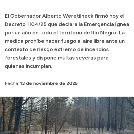
Transparencia
El Gobernador Alberto Weretilneck firmó hoy el
Presupuesto
Decreto 1104/25 que declara la Emergencia Ígnea
Boletín Oficial
por un año en todo el territorio de Río Negro. La
medida prohíbe hacer fuego al aire libre ante un
Compras y licitaciones
contexto de riesgo extremo de incendios
Consulta de expedientes
forestales y dispone multas severas para
Consulta de pago a proveedores
quienes incumplan.
Convocatorias
Intranet
Fecha:
13 de noviembre de 2025
Login