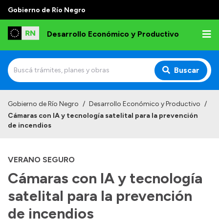
Gobierno de Río Negro
Desarrollo Económico y Productivo
Buscar
Inicio
Gobierno de Río Negro
/
Desarrollo Económico y Productivo
/
Cámaras con IA y tecnología satelital para la prevención
Institucional
de incendios
Misión
VERANO SEGURO
Autoridades
Cámaras con IA y tecnología
Delegaciones
satelital para la prevención
Normativa
de incendios