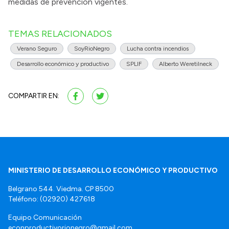
medidas de prevención vigentes.
TEMAS RELACIONADOS
Verano Seguro
SoyRioNegro
Lucha contra incendios
Desarrollo económico y productivo
SPLIF
Alberto Weretilneck
COMPARTIR EN:
MINISTERIO DE DESARROLLO ECONÓMICO Y PRODUCTIVO
Belgrano 544. Viedma. CP 8500
Teléfono: (02920) 427618
Equipo Comunicación
econproductivorionegro@gmail.com