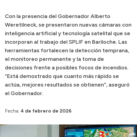
Transparencia
Con la presencia del Gobernador Alberto
Presupuesto
Weretilneck, se presentaron nuevas cámaras con
Boletín Oficial
inteligencia artificial y tecnología satelital que se
incorporan al trabajo del SPLIF en Bariloche. Las
Compras y licitaciones
herramientas fortalecen la detección temprana,
Consulta de expedientes
el monitoreo permanente y la toma de
Consulta de pago a proveedores
decisiones frente a posibles focos de incendios.
Convocatorias
“Está demostrado que cuanto más rápido se
Intranet
actúa, mejores resultados se obtienen”, aseguró
Login
el Gobernador.
Fecha:
4 de febrero de 2026